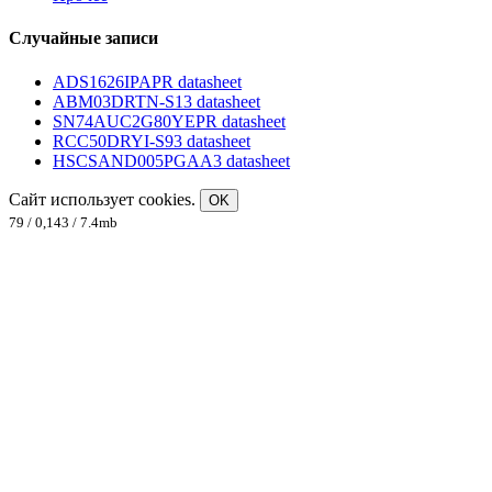
Случайные записи
ADS1626IPAPR datasheet
ABM03DRTN-S13 datasheet
SN74AUC2G80YEPR datasheet
RCC50DRYI-S93 datasheet
HSCSAND005PGAA3 datasheet
Сайт использует cookies.
OK
79 / 0,143 / 7.4mb