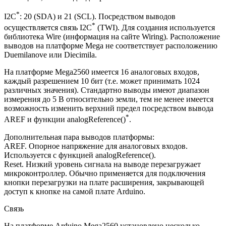
*
I2C
: 20 (SDA) и 21 (SCL). Посредством выводов
*
осуществляется связь I2C
(TWI). Для создания используется
библиотека Wire (информация на сайте Wiring). Расположение
выводов на платформе Mega не соответствует расположению
Duemilanove или Diecimila.
На платформе Mega2560 имеется 16 аналоговых входов,
каждый разрешением 10 бит (т.е. может принимать 1024
различных значения). Стандартно выводы имеют диапазон
измерения до 5 В относительно земли, тем не менее имеется
возможность изменить верхний предел посредством вывода
*
AREF и функции analogReference()
.
Дополнительная пара выводов платформы:
AREF. Опорное напряжение для аналоговых входов.
Используется с функцией analogReference().
Reset. Низкий уровень сигнала на выводе перезагружает
микроконтроллер. Обычно применяется для подключения
кнопки перезагрузки на плате расширения, закрывающей
доступ к кнопке на самой плате Arduino.
Связь
На платформе Arduino Mega2560 установлено несколько