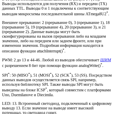
Выводы используются для получения (RX) и передачи (TX)
данных TTL. Выводы 0 и 1 подключены к соответствующим
*
выводам микросхемы последовательной шины ATmega8U2
.
Внешнее прерывание: 2 (прерывание 0), 3 (прерывание 1), 18
(прерывание 5), 19 (прерывание 4), 20 (прерывание 3), и 21
(прерывание 2). Данные выводы могут быть
сконфигурированы на вызов прерывания либо на младшем
значении, либо на переднем или заднем фронте, или при
изменении значения. Подробная информация находится в
*
описании функции attachInterrupt()
.
PWM: 2 до 13 и 44-46. Любой из выводов обеспечивает
ШИМ
*
с разрешением 8 бит при помощи функции analogWrite()
.
*
*
*
*
SPI
: 50 (MISO
), 51 (MOSI
), 52 (SCK
), 53 (SS). Посредством
данных выводов осуществляется связь SPI, например,
используя библиотеку SPI. Также выводы SPI могут быть
*
выведены на блоке ICSP
, который совместим с платформами
Uno, Duemilanove и Diecimila.
LED: 13. Встроенный светодиод, подключенный к цифровому
выводу 13. Если значение на выводе имеет высокий
потенциал, то светодиод горит.