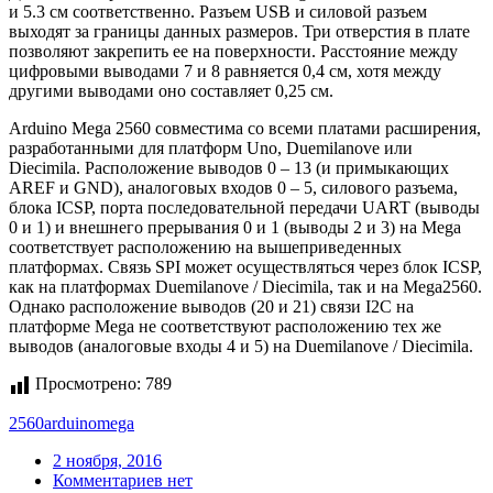
и 5.3 см соответственно. Разъем USB и силовой разъем
выходят за границы данных размеров. Три отверстия в плате
позволяют закрепить ее на поверхности. Расстояние между
цифровыми выводами 7 и 8 равняется 0,4 см, хотя между
другими выводами оно составляет 0,25 см.
Arduino Mega 2560 совместима со всеми платами расширения,
разработанными для платформ Uno, Duemilanove или
Diecimila. Расположение выводов 0 – 13 (и примыкающих
AREF и GND), аналоговых входов 0 – 5, силового разъема,
блока ICSP, порта последовательной передачи UART (выводы
0 и 1) и внешнего прерывания 0 и 1 (выводы 2 и 3) на Mega
соответствует расположению на вышеприведенных
платформах. Связь SPI может осуществляться через блок ICSP,
как на платформах Duemilanove / Diecimila, так и на Mega2560.
Однако расположение выводов (20 и 21) связи I2C на
платформе Mega не соответствуют расположению тех же
выводов (аналоговые входы 4 и 5) на Duemilanove / Diecimila.
Просмотрено:
789
2560
arduino
mega
2 ноября, 2016
Комментариев нет