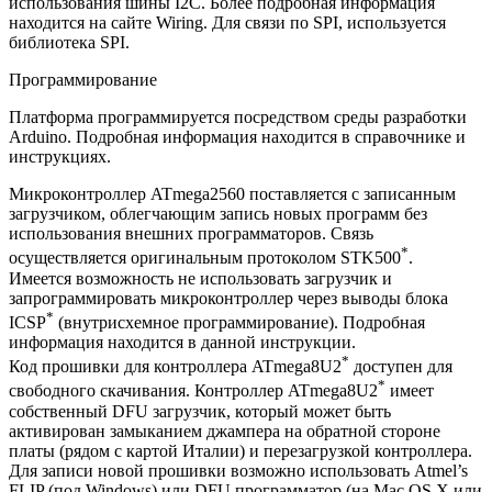
использования шины I2C. Более подробная информация
находится на сайте Wiring. Для связи по SPI, используется
библиотека SPI.
Программирование
Платформа программируется посредством среды разработки
Arduino. Подробная информация находится в справочнике и
инструкциях.
Микроконтроллер ATmega2560 поставляется с записанным
загрузчиком, облегчающим запись новых программ без
использования внешних программаторов. Связь
*
осуществляется оригинальным протоколом STK500
.
Имеется возможность не использовать загрузчик и
запрограммировать микроконтроллер через выводы блока
*
ICSP
(внутрисхемное программирование). Подробная
информация находится в данной инструкции.
*
Код прошивки для контроллера ATmega8U2
доступен для
*
свободного скачивания. Контроллер ATmega8U2
имеет
собственный DFU загрузчик, который может быть
активирован замыканием джампера на обратной стороне
платы (рядом с картой Италии) и перезагрузкой контроллера.
Для записи новой прошивки возможно использовать Atmel’s
FLIP (под Windows) или DFU программатор (на Mac OS X или