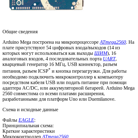
Общие сведения
Arduino Mega построена на микропроцессоре
ATmega2560
. На
плате присутствуют 54 цифровых входа/выходов (14 из
которых могут использоваться как выходы
ШИМ
), 16
аналоговых входов, 4 последовательных порта
UART
,
кварцевый генератор 16 МГц, USB коннектор, разъем
*
питания, разъем ICSP
и кнопка перезагрузки. Для работы
необходимо подключить микроконтроллер к компьютеру
посредством кабеля USB или подать питание при помощи
адаптера AC/DC, или аккумуляторной батареей. Arduino Mega
2560 совместима со всеми платами расширения,
разработанными для платформ Uno или Duemilanove.
Схема и исходные данные
Файлы
EAGLE
:
Принципиальная схема:
Краткие характеристики
Микроконтроллер
ATmega2560