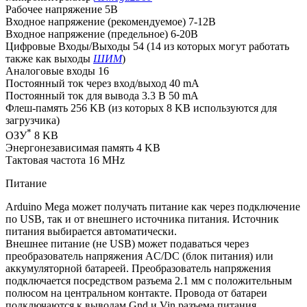
Рабочее напряжение 5В
Входное напряжение (рекомендуемое) 7-12В
Входное напряжение (предельное) 6-20В
Цифровые Входы/Выходы 54 (14 из которых могут работать
также как выходы
ШИМ
)
Аналоговые входы 16
Постоянный ток через вход/выход 40 mA
Постоянный ток для вывода 3.3 В 50 mA
Флеш-память 256 KB (из которых 8 KB используются для
загрузчика)
*
ОЗУ
8 KB
Энергонезависимая память 4 KB
Тактовая частота 16 MHz
Питание
Arduino Mega может получать питание как через подключение
по USB, так и от внешнего источника питания. Источник
питания выбирается автоматически.
Внешнее питание (не USB) может подаваться через
преобразователь напряжения AC/DC (блок питания) или
аккумуляторной батареей. Преобразователь напряжения
подключается посредством разъема 2.1 мм с положительным
полюсом на центральном контакте. Провода от батареи
подключаются к выводам Gnd и Vin разъема питания