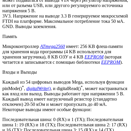
может подаваться от вывода VIN через регулятор напряжения,
или от разъема USB, или другого регулируемого источника
напряжения 5 В.
3V3. Напряжение на выводе 3.3 В генерируемое микросхемой
FTDI на платформе. Максимальное потребление тока 50 мА.
GND. Выводы заземления.
Память
Микроконтроллер
ATmega2560
имеет: 256 KB флеш-памяти
для хранения кода программы (4 KB используется для
хранения загрузчика), 8 KB ОЗУ и 4 KB
EEPROM
(которая
читается и записывается с помощью библиотеки
EEPROM
).
Входы и Выходы
Каждый из 54 цифровых выводов Mega, используя функции
*
*
pinMode()
,
digitalWrite()
, и digitalRead()
, может настраиваться
как вход или выход. Выводы работают при напряжении 5 В.
Каждый вывод имеет нагрузочный резистор (стандартно
отключен) 20-50 кОм и может пропускать до 40 мА.
Некоторые выводы имеют особые функции:
Последовательная шина: 0 (RX) и 1 (TX); Последовательная
шина 1: 19 (RX) и 18 (TX); Последовательная шина 2: 17 (RX)
и 16 (TX); Последовательная шина 3: 15 (RX) и 14 (TX).