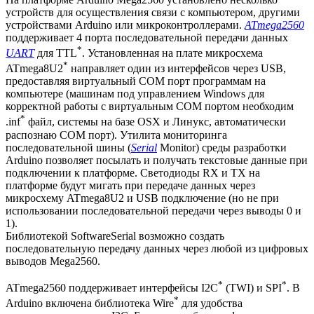
устройств для осуществления связи с компьютером, другими
устройствами Arduino или микроконтроллерами.
ATmega2560
поддерживает 4 порта последовательной передачи данных
*
UART
для TTL
. Установленная на плате микросхема
*
ATmega8U2
направляет один из интерфейсов через USB,
предоставляя виртуальный COM порт программам на
компьютере (машинам под управлением Windows для
корректной работы с виртуальным COM портом необходим
*
.inf
файл, системы на базе OSX и Линукс, автоматически
распознаю COM порт). Утилита мониторинга
последовательной шины (
Serial
Monitor) среды разработки
Arduino позволяет посылать и получать текстовые данные при
подключении к платформе. Светодиоды RX и TX на
платформе будут мигать при передаче данных через
микросхему ATmega8U2 и USB подключение (но не при
использовании последовательной передачи через выводы 0 и
1).
Библиотекой SoftwareSerial возможно создать
последовательную передачу данных через любой из цифровых
выводов Mega2560.
*
*
ATmega2560 поддерживает интерфейсы I2C
(TWI) и SPI
. В
*
Arduino включена библиотека Wire
для удобства