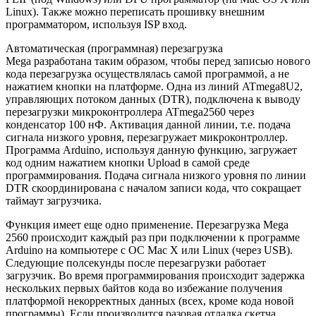
Linux). Также можно переписать прошивку внешним
программатором, используя ISP вход.
Автоматическая (программная) перезагрузка
Mega разработана таким образом, чтобы перед записью нового
кода перезагрузка осуществлялась самой программой, а не
нажатием кнопки на платформе. Одна из линий ATmega8U2,
управляющих потоком данных (DTR), подключена к выводу
перезагрузки микроконтроллера ATmega2560 через
конденсатор 100 нФ. Активация данной линии, т.е. подача
сигнала низкого уровня, перезагружает микроконтроллер.
Программа Arduino, используя данную функцию, загружает
код одним нажатием кнопки Upload в самой среде
программирования. Подача сигнала низкого уровня по линии
DTR скоординирована с началом записи кода, что сокращает
таймаут загрузчика.
Функция имеет еще одно применение. Перезагрузка Mega
2560 происходит каждый раз при подключении к программе
Arduino на компьютере с ОС Mac X или Linux (через USB).
Следующие полсекунды после перезагрузки работает
загрузчик. Во время программирования происходит задержка
нескольких первых байтов кода во избежание получения
платформой некорректных данных (всех, кроме кода новой
программы). Если производится разовая отладка скетча,