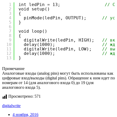
1
int ledPin = 13;                 
// С
2
void setup()
3
{
4
pinMode(ledPin, OUTPUT);      
// ус
5
}
6
7
void loop()
8
{
9
digitalWrite(ledPin, HIGH);   
// вк
10
delay(1000);                  
// жд
11
digitalWrite(ledPin, LOW);    
// вы
12
delay(1000);                  
// жд
13
}
Примечание
Аналоговые входы (analog pins) могут быть использованы как
цифровые вход/выходы (digital pins). Обращение к ним идет по
номерам от 14 (для аналогового входа 0) до 19 (для
аналогового входа 5).
Просмотрено:
571
digitalwrite
4 ноября, 2016