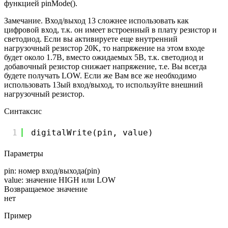
функцией pinMode().
Замечание. Вход/выход 13 сложнее использовать как
цифровой вход, т.к. он имеет встроенный в плату резистор и
светодиод. Если вы активируете еще внутренний
нагрузочный резистор 20K, то напряжение на этом входе
будет около 1.7В, вместо ожидаемых 5В, т.к. светодиод и
добавочный резистор снижает напряжение, т.е. Вы всегда
будете получать LOW. Если же Вам все же необходимо
использовать 13ый вход/выход, то используйте внешний
нагрузочный резистор.
Синтаксис
1
digitalWrite(pin, value)
Параметры
pin: номер вход/выхода(pin)
value: значение HIGH или LOW
Возвращаемое значение
нет
Пример