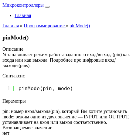
Микроконтроллеры
Главная
Главная
»
Программирование
»
pinMode()
pinMode()
Описание
Устанавливает режим работы заданного вход/выхода(pin) как
входа или как выхода. Подробнее про цифровые вход/
выходы(pins).
Синтаксис
1
pinMode(pin, mode)
Параметры
pin: номер вход/выхода(pin), который Вы хотите установить
mode: режим одно из двух значение — INPUT или OUTPUT,
устанавливает на вход или выход соответственно.
Возвращаемое значение
нет