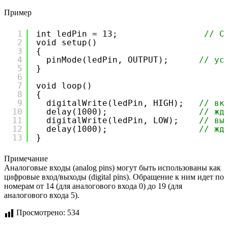
Пример
1
int ledPin = 13;                 
// С
2
void setup()
3
{
4
pinMode(ledPin, OUTPUT);      
// ус
5
}
6
7
void loop()
8
{
9
digitalWrite(ledPin, HIGH);   
// вк
10
delay(1000);                  
// жд
11
digitalWrite(ledPin, LOW);    
// вы
12
delay(1000);                  
// жд
13
}
Примечание
Аналоговые входы (analog pins) могут быть использованы как
цифровые вход/выходы (digital pins). Обращение к ним идет по
номерам от 14 (для аналогового входа 0) до 19 (для
аналогового входа 5).
Просмотрено:
534