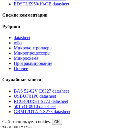
EDSTLZ950/10-OE datasheet
Свежие комментарии
Рубрики
datasheet
wiki
Микроконтроллеры
Микропроцессоры
Микросхема
Программирование
Прочее
Случайные записи
BAS 52-02V E6327 datasheet
USBUF01P6 datasheet
RCC40DRST-S273 datasheet
501531-0910 datasheet
GBM12DTAD-S273 datasheet
Сайт использует cookies.
OK
78 / 0,188 / 7.37mb