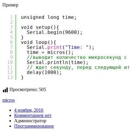
Пример
1
unsigned long time;
2
3
void setup(){
4
Serial.begin(9600);
5
}
6
void loop(){
7
Serial.
print
(
"Time: "
);
8
time = micros();
9
//выводит количество микросекунд с 
10
Serial.println(time);
11
// ждет секунду, перед следующей ит
12
delay(1000);
13
}
Просмотрено:
505
micros
4 ноября, 2016
Комментариев нет
Администратор
Программирование