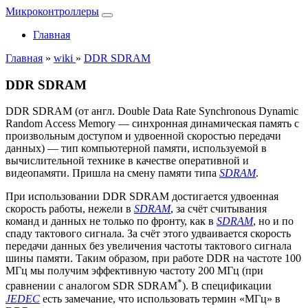
Микроконтроллеры
Главная
Главная
»
wiki
»
DDR SDRAM
DDR SDRAM
DDR SDRAM (от англ. Double Data Rate Synchronous Dynamic
Random Access Memory — синхронная динамическая память с
произвольным доступом и удвоенной скоростью передачи
данных) — тип компьютерной памяти, используемой в
вычислительной технике в качестве оперативной и
видеопамяти. Пришла на смену памяти типа
SDRAM
.
При использовании DDR SDRAM достигается удвоенная
скорость работы, нежели в
SDRAM
, за счёт считывания
команд и данных не только по фронту, как в
SDRAM
, но и по
спаду тактового сигнала. За счёт этого удваивается скорость
передачи данных без увеличения частоты тактового сигнала
шины памяти. Таким образом, при работе DDR на частоте 100
МГц мы получим эффективную частоту 200 МГц (при
*
сравнении с аналогом SDR SDRAM
). В спецификации
JEDEC
есть замечание, что использовать термин «МГц» в