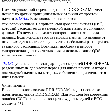
вторая половина шины данных по спаду.
Помимо удвоенной передачи данных, DDR SDRAM имеет
несколько других принципиальных отличий от простой
памяти
SDRAM
. В основном, они являются
*
технологическими. Например, был добавлен сигнал QDS
,
который располагается на печатной плате вместе с линиями
данных. По нему происходит синхронизация при передаче
данных. Если используется два модуля памяти, то данные от
них приходят к контроллеру памяти с небольшой разницей из-
за разного расстояния. Возникает проблема в выборе
синхросигнала для их считывания, и использование QDS
успешно это решает.
JEDEC
устанавливает стандарты для скоростей DDR SDRAM,
разделённых на две части: первая для чипов памяти, а вторая
для модулей памяти, на которых, собственно, и размещаются
чипы памяти.
Чипы памяти
В состав каждого модуля DDR SDRAM входит несколько
идентичных чипов DDR SDRAM. Для модулей без коррекции
ошибок (ECC) их количество кратно 4, для модулей с ECC —
формула 4+1.