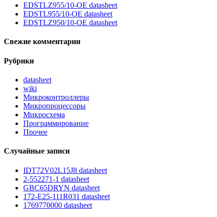
EDSTLZ955/10-OE datasheet
EDSTL955/10-OE datasheet
EDSTLZ950/10-OE datasheet
Свежие комментарии
Рубрики
datasheet
wiki
Микроконтроллеры
Микропроцессоры
Микросхема
Программирование
Прочее
Случайные записи
IDT72V02L15J8 datasheet
2-552271-1 datasheet
GBC65DRYN datasheet
172-E25-111R031 datasheet
1769770000 datasheet