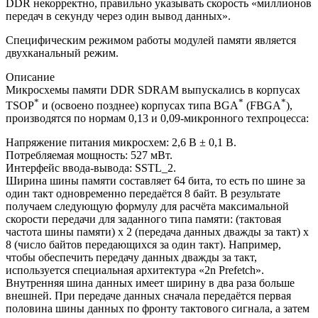
DDR некорректно, правильно указывать скорость «миллионов
передач в секунду через один вывод данных».
Специфическим режимом работы модулей памяти является
двухканальный режим.
Описание
Микросхемы памяти DDR SDRAM выпускались в корпусах
*
*
*
TSOP
и (освоено позднее) корпусах типа BGA
(FBGA
),
производятся по нормам 0,13 и 0,09-микронного техпроцесса:
Напряжение питания микросхем: 2,6 В ± 0,1 В.
Потребляемая мощность: 527 мВт.
Интерфейс ввода-вывода: SSTL_2.
Ширина шины памяти составляет 64 бита, то есть по шине за
один такт одновременно передаётся 8 байт. В результате
получаем следующую формулу для расчёта максимальной
скорости передачи для заданного типа памяти: (тактовая
частота шины памяти) x 2 (передача данных дважды за такт) x
8 (число байтов передающихся за один такт). Например,
чтобы обеспечить передачу данных дважды за такт,
используется специальная архитектура «2n Prefetch».
Внутренняя шина данных имеет ширину в два раза больше
внешней. При передаче данных сначала передаётся первая
половина шины данных по фронту тактового сигнала, а затем