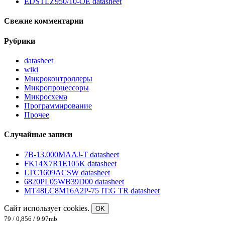
EDSTLZ950/10-OE datasheet
Свежие комментарии
Рубрики
datasheet
wiki
Микроконтроллеры
Микропроцессоры
Микросхема
Программирование
Прочее
Случайные записи
7B-13.000MAAJ-T datasheet
FK14X7R1E105K datasheet
LTC1609ACSW datasheet
6820PL05WB39D00 datasheet
MT48LC8M16A2P-75 IT:G TR datasheet
Сайт использует cookies.
OK
79 / 0,856 / 9.97mb