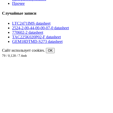
Прочее
Случайные записи
LTC2471IMS datasheet
2524-2-00-44-00-00-07-0 datasheet
770602-2 datasheet
TAC225K020P02-F datasheet
GEM18DTMD-S273 datasheet
Сайт использует cookies.
OK
79 / 0,128 / 7.4mb