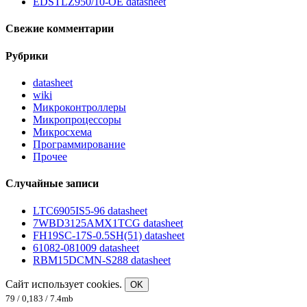
EDSTLZ950/10-OE datasheet
Свежие комментарии
Рубрики
datasheet
wiki
Микроконтроллеры
Микропроцессоры
Микросхема
Программирование
Прочее
Случайные записи
LTC6905IS5-96 datasheet
7WBD3125AMX1TCG datasheet
FH19SC-17S-0.5SH(51) datasheet
61082-081009 datasheet
RBM15DCMN-S288 datasheet
Сайт использует cookies.
OK
79 / 0,183 / 7.4mb