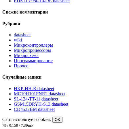
EDSTLZ950/10-OE datasheet
Свежие комментарии
Рубрики
datasheet
wiki
Микроконтроллеры
Микропроцессоры
Микросхема
Программирование
Прочее
Случайные записи
HKP-HH-R datasheet
MC10H101FNR2 datasheet
SL-124-TT-11 datasheet
GSM15DRYH-S13 datasheet
CD4532BM datasheet
Сайт использует cookies.
OK
79 / 0,159 / 7.39mb