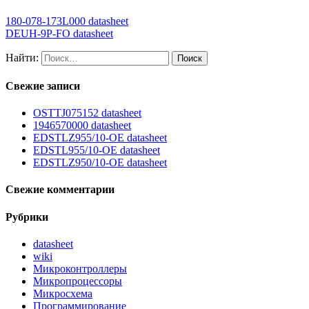
180-078-173L000 datasheet
DEUH-9P-FO datasheet
Найти:
Свежие записи
OSTTJ075152 datasheet
1946570000 datasheet
EDSTLZ955/10-OE datasheet
EDSTL955/10-OE datasheet
EDSTLZ950/10-OE datasheet
Свежие комментарии
Рубрики
datasheet
wiki
Микроконтроллеры
Микропроцессоры
Микросхема
Программирование