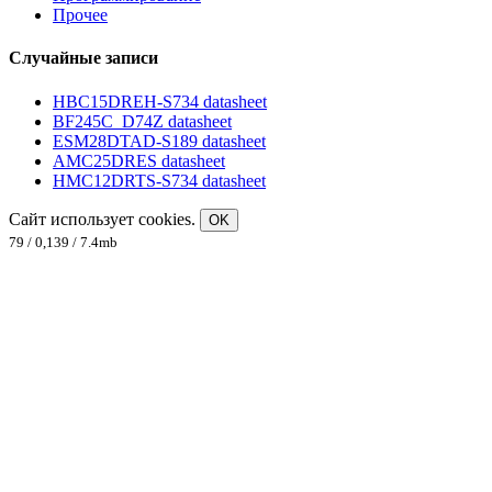
Прочее
Случайные записи
HBC15DREH-S734 datasheet
BF245C_D74Z datasheet
ESM28DTAD-S189 datasheet
AMC25DRES datasheet
HMC12DRTS-S734 datasheet
Сайт использует cookies.
OK
79 / 0,139 / 7.4mb