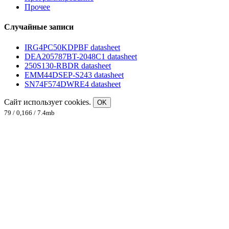
Прочее
Случайные записи
IRG4PC50KDPBF datasheet
DEA205787BT-2048C1 datasheet
250S130-RBDR datasheet
EMM44DSEP-S243 datasheet
SN74F574DWRE4 datasheet
Сайт использует cookies.
OK
79 / 0,166 / 7.4mb