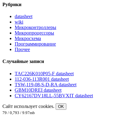
Рубрики
datasheet
wiki
Микроконтроллеры
Микропроцессоры
Микросхема
Программирование
Прочее
Случайные записи
TAC226K010P05-F datasheet
112-036-113R001 datasheet
TSW-119-08-S-D-RA datasheet
GBM10DREI datasheet
CY62167DV18LL-55BVXIT datasheet
Сайт использует cookies.
OK
79 / 0,793 / 9.97mb