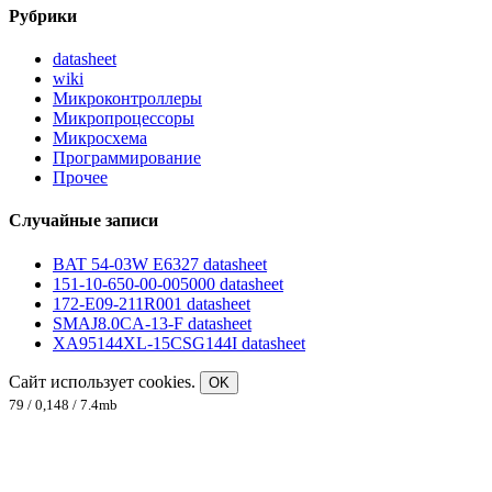
Рубрики
datasheet
wiki
Микроконтроллеры
Микропроцессоры
Микросхема
Программирование
Прочее
Случайные записи
BAT 54-03W E6327 datasheet
151-10-650-00-005000 datasheet
172-E09-211R001 datasheet
SMAJ8.0CA-13-F datasheet
XA95144XL-15CSG144I datasheet
Сайт использует cookies.
OK
79 / 0,148 / 7.4mb