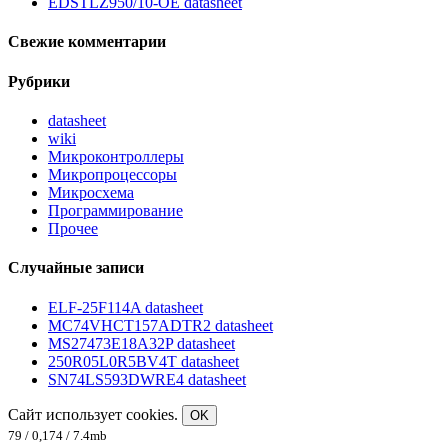
EDSTLZ950/10-OE datasheet
Свежие комментарии
Рубрики
datasheet
wiki
Микроконтроллеры
Микропроцессоры
Микросхема
Программирование
Прочее
Случайные записи
ELF-25F114A datasheet
MC74VHCT157ADTR2 datasheet
MS27473E18A32P datasheet
250R05L0R5BV4T datasheet
SN74LS593DWRE4 datasheet
Сайт использует cookies.
OK
79 / 0,174 / 7.4mb