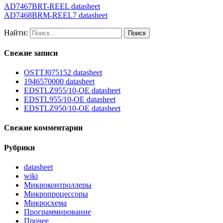
AD7467BRT-REEL datasheet
AD7468BRM-REEL7 datasheet
Найти:
Свежие записи
OSTTJ075152 datasheet
1946570000 datasheet
EDSTLZ955/10-OE datasheet
EDSTL955/10-OE datasheet
EDSTLZ950/10-OE datasheet
Свежие комментарии
Рубрики
datasheet
wiki
Микроконтроллеры
Микропроцессоры
Микросхема
Программирование
Прочее