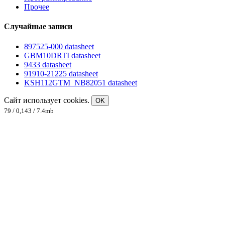
Прочее
Случайные записи
897525-000 datasheet
GBM10DRTI datasheet
9433 datasheet
91910-21225 datasheet
KSH112GTM_NB82051 datasheet
Сайт использует cookies.
OK
79 / 0,143 / 7.4mb