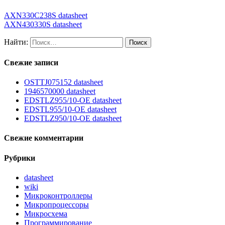
AXN330C238S datasheet
AXN430330S datasheet
Найти:
Свежие записи
OSTTJ075152 datasheet
1946570000 datasheet
EDSTLZ955/10-OE datasheet
EDSTL955/10-OE datasheet
EDSTLZ950/10-OE datasheet
Свежие комментарии
Рубрики
datasheet
wiki
Микроконтроллеры
Микропроцессоры
Микросхема
Программирование