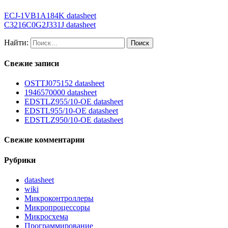
ECJ-1VB1A184K datasheet
C3216C0G2J331J datasheet
Найти:
Свежие записи
OSTTJ075152 datasheet
1946570000 datasheet
EDSTLZ955/10-OE datasheet
EDSTL955/10-OE datasheet
EDSTLZ950/10-OE datasheet
Свежие комментарии
Рубрики
datasheet
wiki
Микроконтроллеры
Микропроцессоры
Микросхема
Программирование