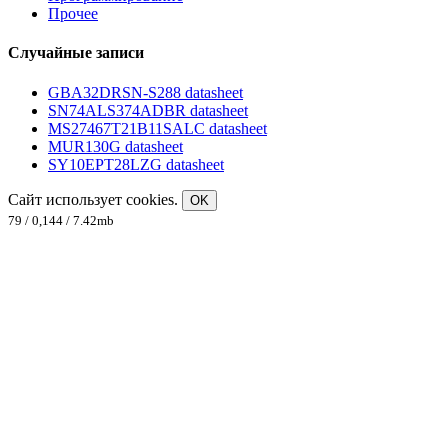
Прочее
Случайные записи
GBA32DRSN-S288 datasheet
SN74ALS374ADBR datasheet
MS27467T21B11SALC datasheet
MUR130G datasheet
SY10EPT28LZG datasheet
Сайт использует cookies.
OK
79 / 0,144 / 7.42mb