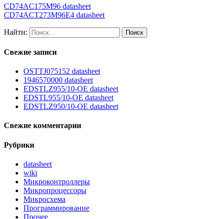
CD74AC175M96 datasheet
CD74ACT273M96E4 datasheet
Найти:
Свежие записи
OSTTJ075152 datasheet
1946570000 datasheet
EDSTLZ955/10-OE datasheet
EDSTL955/10-OE datasheet
EDSTLZ950/10-OE datasheet
Свежие комментарии
Рубрики
datasheet
wiki
Микроконтроллеры
Микропроцессоры
Микросхема
Программирование
Прочее