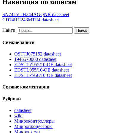
Навигация по записям
SN74LVTH244AGQNR datasheet
CD74HC243MTE4 datasheet
Найти:
Свежие записи
OSTTJ075152 datasheet
1946570000 datasheet
EDSTLZ955/10-OE datasheet
EDSTL955/10-OE datasheet
EDSTLZ950/10-OE datasheet
Свежие комментарии
Рубрики
datasheet
wiki
Микроконтроллеры
Микропроцессоры
Микросхема