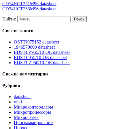
CD74HCT251M96 datasheet
CD74HCT253M96 datasheet
Найти:
Свежие записи
OSTTJ075152 datasheet
1946570000 datasheet
EDSTLZ955/10-OE datasheet
EDSTL955/10-OE datasheet
EDSTLZ950/10-OE datasheet
Свежие комментарии
Рубрики
datasheet
wiki
Микроконтроллеры
Микропроцессоры
Микросхема
Программирование
Прочее