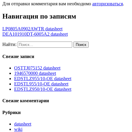
Для отправки комментария вам необходимо
авторизоваться
.
Навигация по записям
LP0805A0902AWTR datasheet
DEA101910DT-6005A2 datasheet
Найти:
Свежие записи
OSTTJ075152 datasheet
1946570000 datasheet
EDSTLZ955/10-OE datasheet
EDSTL955/10-OE datasheet
EDSTLZ950/10-OE datasheet
Свежие комментарии
Рубрики
datasheet
wiki