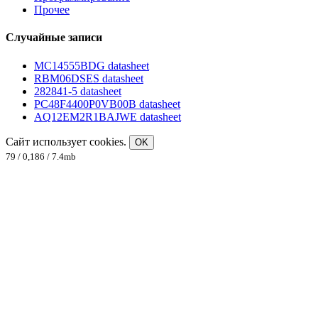
Прочее
Случайные записи
MC14555BDG datasheet
RBM06DSES datasheet
282841-5 datasheet
PC48F4400P0VB00B datasheet
AQ12EM2R1BAJWE datasheet
Сайт использует cookies.
OK
79 / 0,186 / 7.4mb