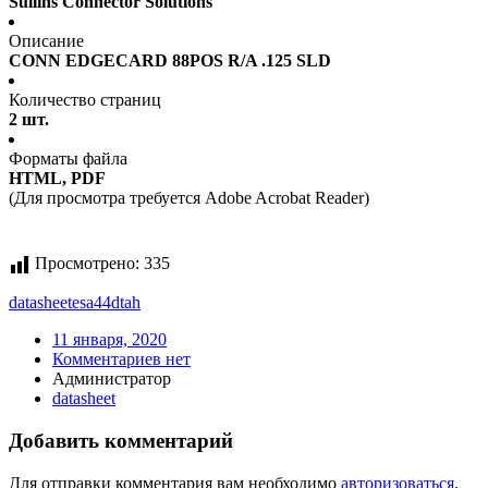
Sullins Connector Solutions
Описание
CONN EDGECARD 88POS R/A .125 SLD
Количество страниц
2 шт.
Форматы файла
HTML, PDF
(Для просмотра требуется Adobe Acrobat Reader)
Просмотрено:
335
datasheet
esa44dtah
11 января, 2020
Комментариев нет
Администратор
datasheet
Добавить комментарий
Для отправки комментария вам необходимо
авторизоваться
.