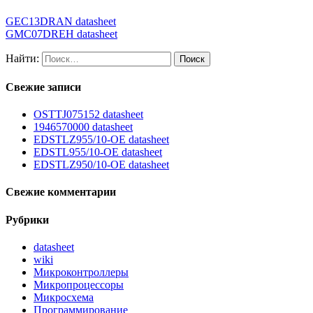
GEC13DRAN datasheet
GMC07DREH datasheet
Найти:
Свежие записи
OSTTJ075152 datasheet
1946570000 datasheet
EDSTLZ955/10-OE datasheet
EDSTL955/10-OE datasheet
EDSTLZ950/10-OE datasheet
Свежие комментарии
Рубрики
datasheet
wiki
Микроконтроллеры
Микропроцессоры
Микросхема
Программирование