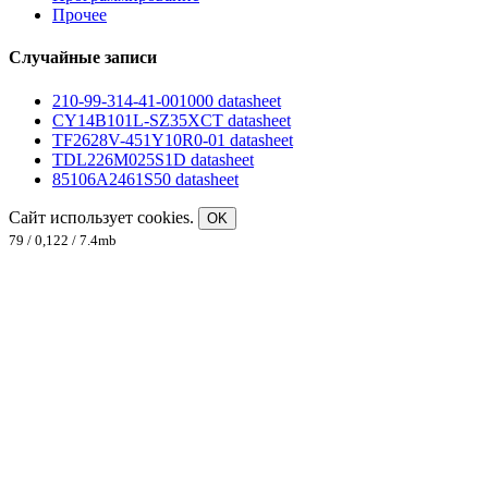
Прочее
Случайные записи
210-99-314-41-001000 datasheet
CY14B101L-SZ35XCT datasheet
TF2628V-451Y10R0-01 datasheet
TDL226M025S1D datasheet
85106A2461S50 datasheet
Сайт использует cookies.
OK
79 / 0,122 / 7.4mb