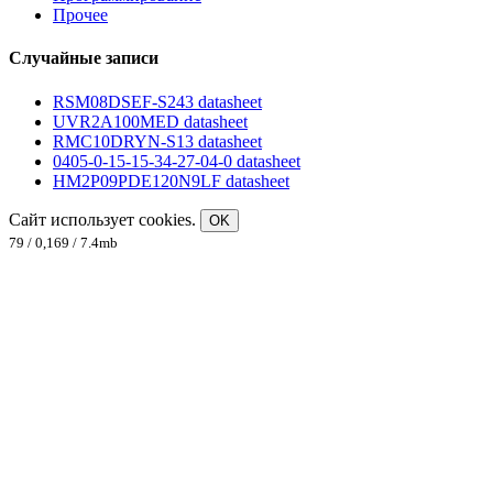
Прочее
Случайные записи
RSM08DSEF-S243 datasheet
UVR2A100MED datasheet
RMC10DRYN-S13 datasheet
0405-0-15-15-34-27-04-0 datasheet
HM2P09PDE120N9LF datasheet
Сайт использует cookies.
OK
79 / 0,169 / 7.4mb