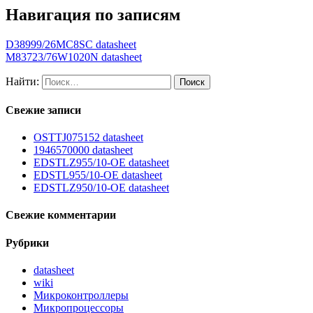
Навигация по записям
D38999/26MC8SC datasheet
M83723/76W1020N datasheet
Найти:
Свежие записи
OSTTJ075152 datasheet
1946570000 datasheet
EDSTLZ955/10-OE datasheet
EDSTL955/10-OE datasheet
EDSTLZ950/10-OE datasheet
Свежие комментарии
Рубрики
datasheet
wiki
Микроконтроллеры
Микропроцессоры