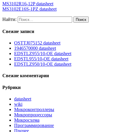
MS3102R16-12P datasheet
MS3102E16S-1PZ datasheet
Найти:
Свежие записи
OSTTJ075152 datasheet
1946570000 datasheet
EDSTLZ955/10-OE datasheet
EDSTL955/10-OE datasheet
EDSTLZ950/10-OE datasheet
Свежие комментарии
Рубрики
datasheet
wiki
Микроконтроллеры
Микропроцессоры
Микросхема
Программирование
Прочее