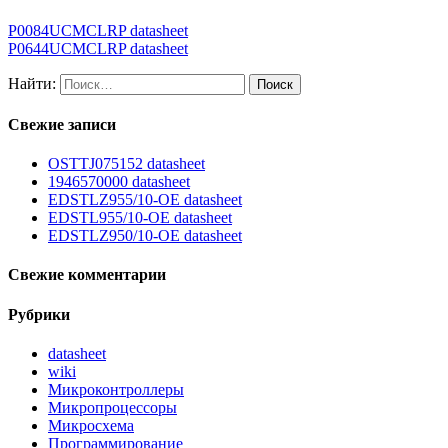
P0084UCMCLRP datasheet
P0644UCMCLRP datasheet
Найти:
Свежие записи
OSTTJ075152 datasheet
1946570000 datasheet
EDSTLZ955/10-OE datasheet
EDSTL955/10-OE datasheet
EDSTLZ950/10-OE datasheet
Свежие комментарии
Рубрики
datasheet
wiki
Микроконтроллеры
Микропроцессоры
Микросхема
Программирование