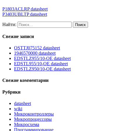
P1803ACLRP datasheet
P3403UBLTP datasheet
Найти:
Свежие записи
OSTTJ075152 datasheet
1946570000 datasheet
EDSTLZ955/10-OE datasheet
EDSTL955/10-OE datasheet
EDSTLZ950/10-OE datasheet
Свежие комментарии
Рубрики
datasheet
wiki
Микроконтроллеры
Микропроцессоры
Микросхема
Программирование