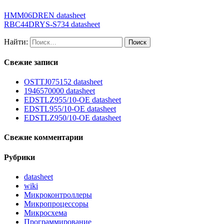
HMM06DREN datasheet
RBC44DRYS-S734 datasheet
Найти:
Свежие записи
OSTTJ075152 datasheet
1946570000 datasheet
EDSTLZ955/10-OE datasheet
EDSTL955/10-OE datasheet
EDSTLZ950/10-OE datasheet
Свежие комментарии
Рубрики
datasheet
wiki
Микроконтроллеры
Микропроцессоры
Микросхема
Программирование