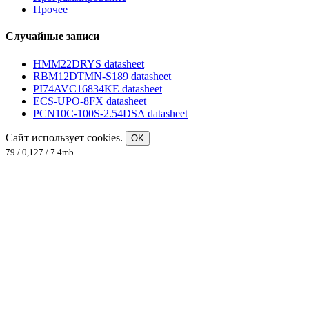
Прочее
Случайные записи
HMM22DRYS datasheet
RBM12DTMN-S189 datasheet
PI74AVC16834KE datasheet
ECS-UPO-8FX datasheet
PCN10C-100S-2.54DSA datasheet
Сайт использует cookies.
OK
79 / 0,127 / 7.4mb