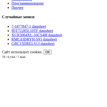
Программирование
Прочее
Случайные записи
7-1877847-1 datasheet
IDT72285L10TF datasheet
XCR3064XL-10CS48I datasheet
RMC43DRYH-S93 datasheet
GBC15DREI-S13 datasheet
Сайт использует cookies.
OK
79 / 0,164 / 7.4mb