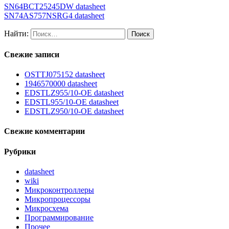
SN64BCT25245DW datasheet
SN74AS757NSRG4 datasheet
Найти:
Свежие записи
OSTTJ075152 datasheet
1946570000 datasheet
EDSTLZ955/10-OE datasheet
EDSTL955/10-OE datasheet
EDSTLZ950/10-OE datasheet
Свежие комментарии
Рубрики
datasheet
wiki
Микроконтроллеры
Микропроцессоры
Микросхема
Программирование
Прочее