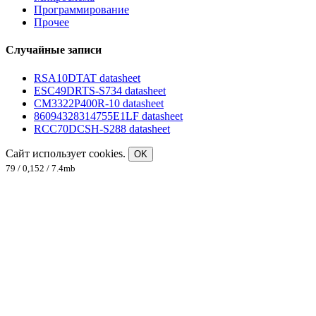
Программирование
Прочее
Случайные записи
RSA10DTAT datasheet
ESC49DRTS-S734 datasheet
CM3322P400R-10 datasheet
86094328314755E1LF datasheet
RCC70DCSH-S288 datasheet
Сайт использует cookies.
OK
79 / 0,152 / 7.4mb