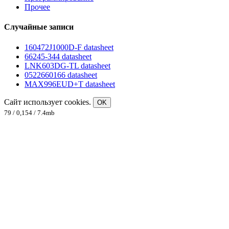
Прочее
Случайные записи
160472J1000D-F datasheet
66245-344 datasheet
LNK603DG-TL datasheet
0522660166 datasheet
MAX996EUD+T datasheet
Сайт использует cookies.
OK
79 / 0,154 / 7.4mb