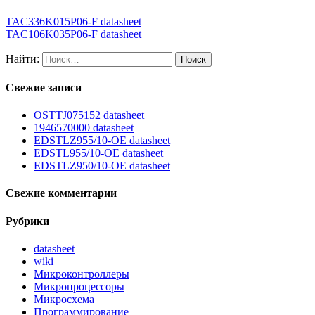
TAC336K015P06-F datasheet
TAC106K035P06-F datasheet
Найти:
Свежие записи
OSTTJ075152 datasheet
1946570000 datasheet
EDSTLZ955/10-OE datasheet
EDSTL955/10-OE datasheet
EDSTLZ950/10-OE datasheet
Свежие комментарии
Рубрики
datasheet
wiki
Микроконтроллеры
Микропроцессоры
Микросхема
Программирование