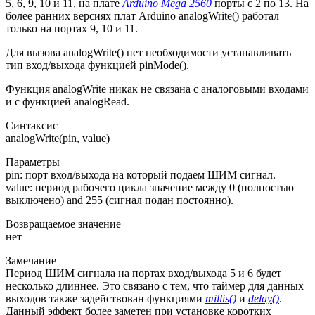
5, 6, 9, 10 и 11, на плате
Arduino Mega 2560
порты с 2 по 13. На
более ранних версиях плат Arduino analogWrite() работал
только на портах 9, 10 и 11.
Для вызова analogWrite() нет необходимости устанавливать
тип вход/выхода функцией pinMode().
Функция analogWrite никак не связана с аналоговыми входами
и с функцией analogRead.
Синтаксис
analogWrite(pin, value)
Параметры
pin: порт вход/выхода на который подаем ШИМ сигнал.
value: период рабочего цикла значение между 0 (полностью
выключено) and 255 (сигнал подан постоянно).
Возвращаемое значение
нет
Замечание
Период ШИМ сигнала на портах вход/выхода 5 и 6 будет
несколько длиннее. Это связано с тем, что таймер для данных
выходов также задействован функциями
millis()
и
delay()
.
Данный эффект более заметен при установке коротких