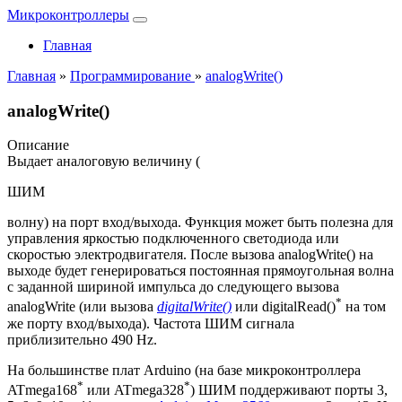
Микроконтроллеры
Главная
Главная
»
Программирование
»
analogWrite()
analogWrite()
Описание
Выдает аналоговую величину (
ШИМ
волну) на порт вход/выхода. Функция может быть полезна для
управления яркостью подключенного светодиода или
скоростью электродвигателя. После вызова analogWrite() на
выходе будет генерироваться постоянная прямоугольная волна
с заданной шириной импульса до следующего вызова
*
analogWrite (или вызова
digitalWrite()
или digitalRead()
на том
же порту вход/выхода). Частота ШИМ сигнала
приблизительно 490 Hz.
На большинстве плат Arduino (на базе микроконтроллера
*
*
ATmega168
или ATmega328
) ШИМ поддерживают порты 3,