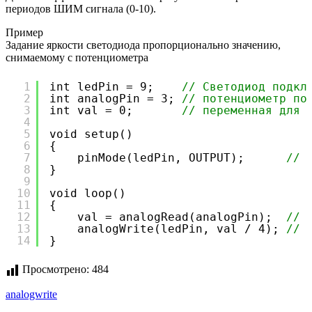
периодов ШИМ сигнала (0-10).
Пример
Задание яркости светодиода пропорционально значению,
снимаемому с потенциометра
1
int ledPin = 9;    
// Светодиод подкл
2
int analogPin = 3; 
// потенциометр по
3
int val = 0;       
// переменная для 
4
5
void setup()
6
{
7
pinMode(ledPin, OUTPUT);      
// 
8
}
9
10
void loop()
11
{
12
val = analogRead(analogPin);  
// 
13
analogWrite(ledPin, val / 4); 
// 
14
}
Просмотрено:
484
analogwrite